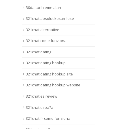
30da-tarihleme alan
321chat absolut kostenlose
321chat alternative
321chat come funziona
321chat dating
321chat dating hookup
321chat dating hookup site
321chat dating hookup website
321chat es review
321chat espa?a
321chat fr come funziona