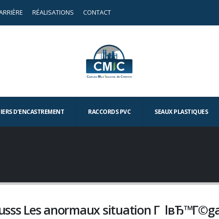
ARRIÈRE
RÉALISATIONS
CONTACT
TIERS D’ENCASTREMENT
RACCORDS PVC
SEAUX PLASTIQUES
sss Les anormaux situation Г lвЂ™Г©g