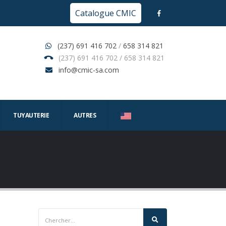
Catalogue CMIC
(237) 691 416 702
/
658 314 821
(237) 691 416 702 / 658 314 821
info@cmic-sa.com
TUYAUTERIE
AUTRES