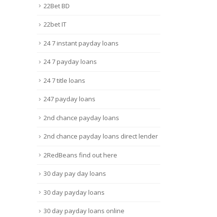
22Bet BD
22bet IT
24 7 instant payday loans
24 7 payday loans
24 7 title loans
247 payday loans
2nd chance payday loans
2nd chance payday loans direct lender
2RedBeans find out here
30 day pay day loans
30 day payday loans
30 day payday loans online