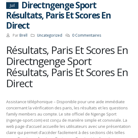
Directngenge Sport
Juil
Résultats, Paris Et Scores En
Direct
Par
Brell
Uncategorized
0 Commentaires
Résultats, Paris Et Scores En
Directngenge Sport
Résultats, Paris Et Scores En
Direct
Assistance téléphonique – Disponible pour une aide immédiate
concernant la vérification des paris, les résultats et les questions
family members au compte. Le site officiel de Ngenge Sport
(ngenge-sport.com) est conçu de manière simple et conviviale. La
web page d’accueil accueille les utilisateurs avec une présentation
claire qui permet d’accéder facilement à des sections clés telles