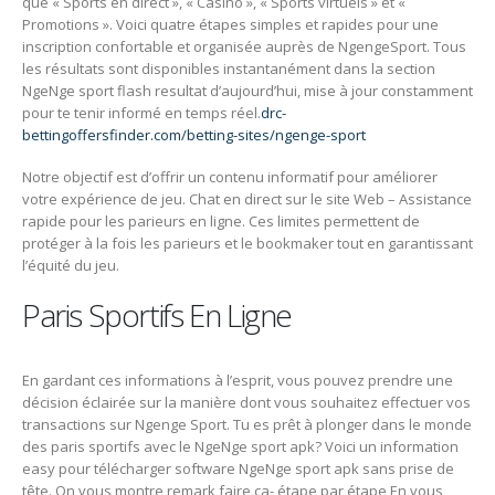
que « Sports en direct », « Casino », « Sports virtuels » et «
Promotions ». Voici quatre étapes simples et rapides pour une
inscription confortable et organisée auprès de NgengeSport. Tous
les résultats sont disponibles instantanément dans la section
NgeNge sport flash resultat d’aujourd’hui, mise à jour constamment
pour te tenir informé en temps réel.
drc-
bettingoffersfinder.com/betting-sites/ngenge-sport
Notre objectif est d’offrir un contenu informatif pour améliorer
votre expérience de jeu. Chat en direct sur le site Web – Assistance
rapide pour les parieurs en ligne. Ces limites permettent de
protéger à la fois les parieurs et le bookmaker tout en garantissant
l’équité du jeu.
Paris Sportifs En Ligne
En gardant ces informations à l’esprit, vous pouvez prendre une
décision éclairée sur la manière dont vous souhaitez effectuer vos
transactions sur Ngenge Sport. Tu es prêt à plonger dans le monde
des paris sportifs avec le NgeNge sport apk? Voici un information
easy pour télécharger software NgeNge sport apk sans prise de
tête. On vous montre remark faire ça- étape par étape En vous