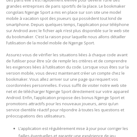
des paris elle s’est rapidement élevée pour devenir l’une des
grandes entreprises de paris sportifs de la place. Le bookmaker
congolais Ngenge Sport a mis en place sur son site une model
mobile à vacation spot des joueurs qui possèdent tout kind de
smartphone. Depuis quelques temps, l’application pour téléphone
sur Android avec le fichier apk n’est plus disponible sur le web site
du bookmaker. C’est la raison pour laquelle nous allons détailler
l’utilisation de la model mobile de Ngenge Sport.
Assurez-vous de vérifier les situations liées à chaque code avant
de l’utiliser pour être sûr de remplir les critères et de comprendre
les exigences liées à l’utilisation du code. Lorsque vous êtes sur la
version mobile, vous devez maintenant créer un compte chez le
bookmaker. Vous allez arriver sur une page qui requiert vos
coordonnées personnelles. Il vous suffit de visiter notre web site
net et de télécharger Ngenge Sport directement sur votre appareil
Android. Enfin, l’application propose des bonus Ngenge Sport et
promotions attractifs pour les nouveaux joueurs, ainsi qu’un
service clientèle réactif pour répondre à toutes les questions et
préoccupations des utilisateurs.
L’application est régulièrement mise à jour pour corriger les
failles éventuelles et garantir une expérience de jeu