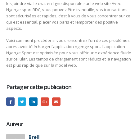
les joindre via le chat en ligne disponible sur le web site Avec
Ngenge sport RDC, vous pouvez être tranquille, vos transactions
sont sécurisées et rapides, c’est à vous de vous concentrer sur ce
qui est essential, placer vos paris et remporter des positive
aspects.
Voici comment procéder si vous rencontrez l’un de ces problèmes
après avoir télécharger l’application ngenge sport. L’application
Ngenge Sport est optimisée pour vous offrir une expérience fluide
sur cellular. Les temps de chargement sont réduits et la navigation
est plus rapide que sur la model web.
Partager cette publication
Auteur
Brell