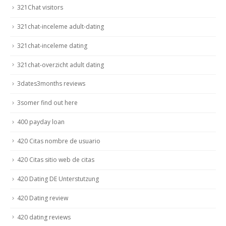
321Chat visitors
321chat-inceleme adult-dating
321chat-inceleme dating
321chat-overzicht adult dating
3dates3months reviews
3somer find out here
400 payday loan
420 Citas nombre de usuario
420 Citas sitio web de citas
420 Dating DE Unterstutzung
420 Dating review
420 dating reviews