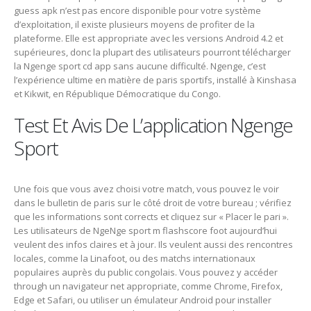
guess apk n’est pas encore disponible pour votre système
d’exploitation, il existe plusieurs moyens de profiter de la
plateforme. Elle est appropriate avec les versions Android 4.2 et
supérieures, donc la plupart des utilisateurs pourront télécharger
la Ngenge sport cd app sans aucune difficulté. Ngenge, c’est
l’expérience ultime en matière de paris sportifs, installé à Kinshasa
et Kikwit, en République Démocratique du Congo.
Test Et Avis De L’application Ngenge
Sport
Une fois que vous avez choisi votre match, vous pouvez le voir
dans le bulletin de paris sur le côté droit de votre bureau ; vérifiez
que les informations sont corrects et cliquez sur « Placer le pari ».
Les utilisateurs de NgeNge sport m flashscore foot aujourd’hui
veulent des infos claires et à jour. Ils veulent aussi des rencontres
locales, comme la Linafoot, ou des matchs internationaux
populaires auprès du public congolais. Vous pouvez y accéder
through un navigateur net appropriate, comme Chrome, Firefox,
Edge et Safari, ou utiliser un émulateur Android pour installer