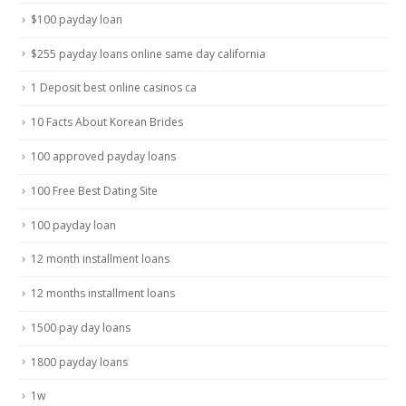
$100 payday loan
$255 payday loans online same day california
1 Deposit best online casinos ca
10 Facts About Korean Brides
100 approved payday loans
100 Free Best Dating Site
100 payday loan
12 month installment loans
12 months installment loans
1500 pay day loans
1800 payday loans
1w