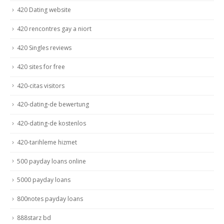
420 Dating website
420 rencontres gay a niort
420 Singles reviews
420 sites for free
420-citas visitors
420-dating-de bewertung
420-dating-de kostenlos
420-tarihleme hizmet
500 payday loans online
5000 payday loans
800notes payday loans
888starz bd