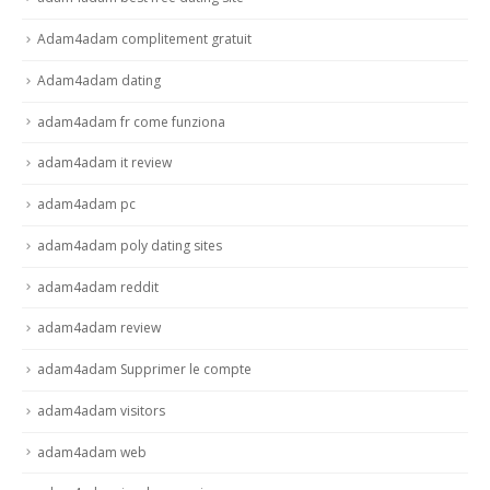
Adam4adam complitement gratuit
Adam4adam dating
adam4adam fr come funziona
adam4adam it review
adam4adam pc
adam4adam poly dating sites
adam4adam reddit
adam4adam review
adam4adam Supprimer le compte
adam4adam visitors
adam4adam web