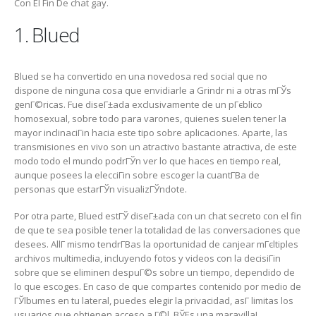
Con El Fin De chat gay.
1. Blued
Blued se ha convertido en una novedosa red social que no
dispone de ninguna cosa que envidiarle a Grindr ni a otras mГЎs
genГ©ricas.
Fue diseГ±ada exclusivamente de un pГєblico
homosexual, sobre todo para varones, quienes suelen tener la
mayor inclinaciГіn hacia este tipo sobre aplicaciones. Aparte, las
transmisiones en vivo son un atractivo bastante atractiva, de este
modo todo el mundo podrГЎn ver lo que haces en tiempo real,
aunque posees la elecciГіn sobre escoger la cuantГ­В­a de
personas que estarГЎn visualizГЎndote.
Por otra parte, Blued estГЎ diseГ±ada con un chat secreto con el fin
de que te sea posible tener la totalidad de las conversaciones que
desees. AllГ­ mismo tendrГ­В­as la oportunidad de canjear mГєltiples
archivos multimedia, incluyendo fotos y videos con la decisiГіn
sobre que se eliminen despuГ©s sobre un tiempo, dependido de
lo que escoges. En caso de que compartes contenido por medio de
ГЎlbumes en tu lateral, puedes elegir la privacidad, asГ­ limitas los
usuarios que obtienen acceso a Г©l. ВЎEs una maravilla!