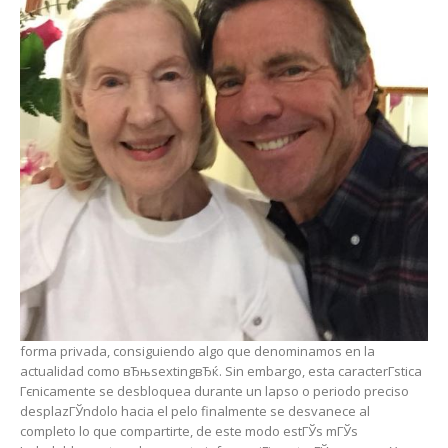
forma privada, consiguiendo algo que denominamos en la
actualidad como вЂњsextingвЂќ. Sin embargo, esta caracterГ­stica
Гєnicamente se desbloquea durante un lapso o periodo preciso
desplazГЎndolo hacia el pelo finalmente se desvanece al
completo lo que compartirte, de este modo estГЎs mГЎs