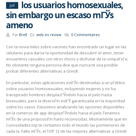
los usuarios homosexuales,
Juil
sin embargo un escaso mГЎs
ameno
Par
Brell
web-es review
0 Commentaires
Con la novia miles sobre varones han encontrado un lugar en las
celulares para darse la oportunidad de descubrir el amor, tener
encuentros casuales con otros chicos y disfrutar de la compaГ±Г­a.
No obstante ninguna persona dice que nunca te sea posible
probar diferentes alternativas a Grindr.
En particular, estas aplicaciones estГЎn destinadas a un pГєblico
sobre usuarios homosexuales, incluyendo mujeres y no ha
transpirado hombres desplazГЎndolo hacia el pelo hasta
bisexuales, pero la diversiГіn estГЎ garantizada en la mayoridad
sobre los casos. Estuvimos analizando las opciones disponibles
en la comercio de app desplazГЎndolo hacia el pelo Tenemos
mГЎs de una proposiciГіn harto reconocidas. Mismamente que en
Curiosidades.top te contamos todo el mundo las pormenores de
cada la. Falto mГЎs, el TOP 12 de las mejores alternativas a Grindr