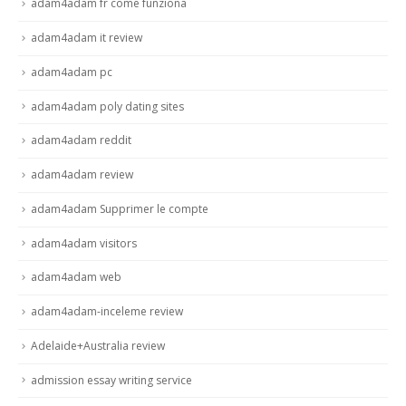
adam4adam fr come funziona
adam4adam it review
adam4adam pc
adam4adam poly dating sites
adam4adam reddit
adam4adam review
adam4adam Supprimer le compte
adam4adam visitors
adam4adam web
adam4adam-inceleme review
Adelaide+Australia review
admission essay writing service