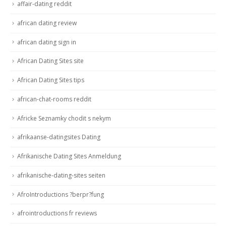
affair-dating reddit
african dating review
african dating sign in
African Dating Sites site
African Dating Sites tips
african-chat-rooms reddit
Africke Seznamky chodit s nekym
afrikaanse-datingsites Dating
Afrikanische Dating Sites Anmeldung
afrikanische-dating-sites seiten
AfroIntroductions ?berpr?fung
afrointroductions fr reviews