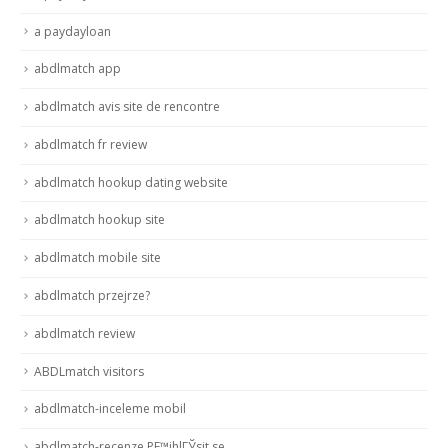
a paydayloan
abdlmatch app
abdlmatch avis site de rencontre
abdlmatch fr review
abdlmatch hookup dating website
abdlmatch hookup site
abdlmatch mobile site
abdlmatch przejrze?
abdlmatch review
ABDLmatch visitors
abdlmatch-inceleme mobil
abdlmatch-recenze PЕ™ihlГЎsit se