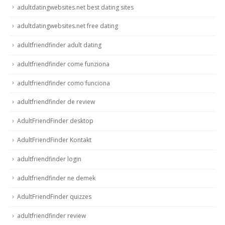
adultdatingwebsites.net best dating sites
adultdatingwebsites.net free dating
adultfriendfinder adult dating
adultfriendfinder come funziona
adultfriendfinder como funciona
adultfriendfinder de review
AdultFriendFinder desktop
AdultFriendFinder Kontakt
adultfriendfinder login
adultfriendfinder ne demek
AdultFriendFinder quizzes
adultfriendfinder review