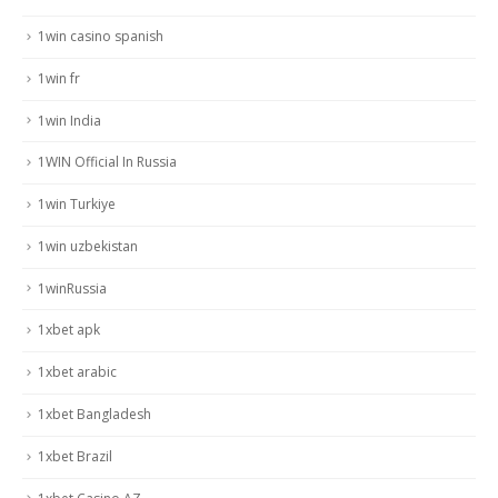
1win casino spanish
1win fr
1win India
1WIN Official In Russia
1win Turkiye
1win uzbekistan
1winRussia
1xbet apk
1xbet arabic
1xbet Bangladesh
1xbet Brazil