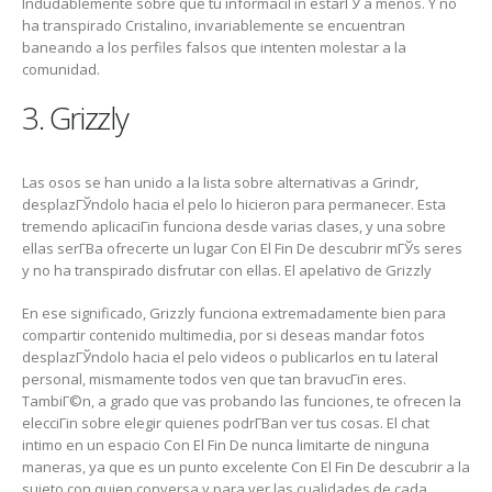
Indudablemente sobre que tu informaciГіn estarГЎ a menos. Y no
ha transpirado Cristalino, invariablemente se encuentran
baneando a los perfiles falsos que intenten molestar a la
comunidad.
3. Grizzly
Las osos se han unido a la lista sobre alternativas a Grindr,
desplazГЎndolo hacia el pelo lo hicieron para permanecer. Esta
tremendo aplicaciГіn funciona desde varias clases, y una sobre
ellas serГ­В­a ofrecerte un lugar Con El Fin De descubrir mГЎs seres
y no ha transpirado disfrutar con ellas. El apelativo de Grizzly
En ese significado, Grizzly funciona extremadamente bien para
compartir contenido multimedia, por si deseas mandar fotos
desplazГЎndolo hacia el pelo videos o publicarlos en tu lateral
personal, mismamente todos ven que tan bravucГіn eres.
TambiГ©n, a grado que vas probando las funciones, te ofrecen la
elecciГіn sobre elegir quienes podrГ­В­an ver tus cosas. El chat
intimo en un espacio Con El Fin De nunca limitarte de ninguna
maneras, ya que es un punto excelente Con El Fin De descubrir a la
sujeto con quien conversa y para ver las cualidades de cada