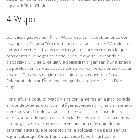
alguno. ВЎPruГ©balo!
4. Wapo
Los chicos guapos estГЎn en Wapo, eso es Indudablemente. Con
esta aplicaciГіn podrГЎs crearte tu primer perfil, rellenГЎndolo con
datos referente a ti tales como tus gustos, preferencias y lo que
consideres que hagas carencia. Aunque aparte, utilizando el
dispositivo GPS de tu celular, la aplicaciГіn organizarГЎ una listado
de perfiles con las que puedes conservar conversaciones. A partir
sobre allГ­, puedes elegir uno de iniciar una conversaciГіn o
Solamente descartГЎndolos enseguida, pues eres tГє quiГ©n
elige.
Por si afuera poquito, Wapo viene con la mensajerГ­a incorporada
en donde puedes distribuir imГЎgenes, videos y no ha transpirado
mensajes sin 1 prototipo de lГ­mites. Esos sГ­, en el caso de los
videos separado hay la abundancia de lapso particular, a menos
que pagues por la traducciГіn Premium. Una diferente de las
caracterГ­sticas que te proporciona la aplicaciГіn de paga serГ­В­a
lograr saber quiГ©nes han visualizado tu perfil, asГ­ como