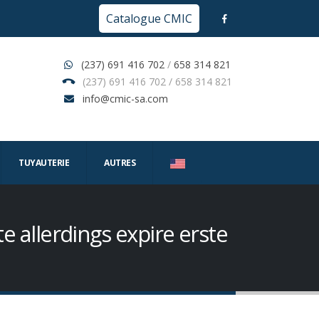
Catalogue CMIC
(237) 691 416 702
/
658 314 821
(237) 691 416 702 / 658 314 821
info@cmic-sa.com
TUYAUTERIE
AUTRES
 allerdings expire erste