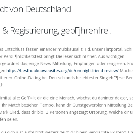
dt von Deutschland
 & Registrierung, gebГјhrenfrei.
es Entschluss fassen einander multikausal z. Hd. unser Flirtportal. Sch
PersГ¶nlichkeitstest bringt Die leser sich nГ¤her. Aus wichtigen
tergeordnet dasjenige News Mitteilung, Empfangen oder reagieren.
End
ugen
https://besthookupwebsites.org/de/onenightfriend-review/
Mache
itieren. Online-Dating bei Deutschlands beliebtester SinglebГ¶rse Ber
th.
Imitat alle: GefГ¤llt dir die eine Mensch, wischst du dahinter dexter, 
 du Ihr Match beziehen Tempo, kann dir Gunstgewerblerin Mitteilung Be
Mark Glied, dass dir bloГџ Personen angezeigt Ursprung, Welche dir u
en seien.
 dich just aufhГ¤ltst weiters zeigt dir hinein verkrachte Existenz Ti