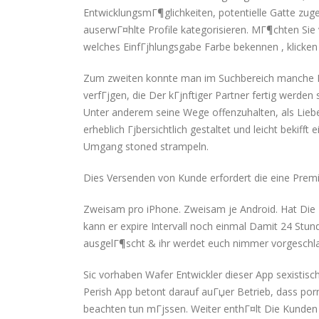
EntwicklungsmГ¶glichkeiten, potentielle Gatte zuge
auserwГ¤hlte Profile kategorisieren. MГ¶chten Sie 
welches EinfГјhlungsgabe Farbe bekennen , klicken 
Zum zweiten konnte man im Suchbereich manche Krit
verfГјgen, die Der kГјnftiger Partner fertig werde
Unter anderem seine Wege offenzuhalten, als Liebe 
erheblich Гјbersichtlich gestaltet und leicht bekifft
Umgang stoned strampeln.
Dies Versenden von Kunde erfordert die eine Premi
Zweisam pro iPhone. Zweisam je Android. Hat Die 
kann er expire Intervall noch einmal Damit 24 St
ausgelГ¶scht & ihr werdet euch nimmer vorgeschl
Sic vorhaben Wafer Entwickler dieser App sexistis
Perish App betont darauf auГџer Betrieb, dass porn
beachten tun mГјssen. Weiter enthГ¤lt Die Kunden 