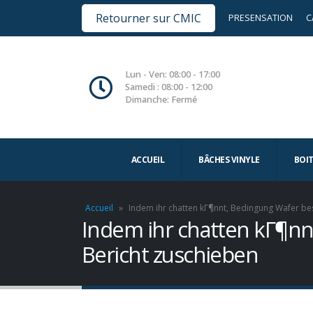
Retourner sur CMIC
PRESENSATION
C
Lun - Ven: 08:00 - 17:00
Samedi : 08:00 - 12:00
Dimanche: Fermé
ACCUEIL
BÂCHES VINYLE
BOI
Accueil
»
Indem ihr chatten kГ¶nnt, Bedingung Wafer bes
Indem ihr chatten kГ¶nnt
Bericht zuschieben