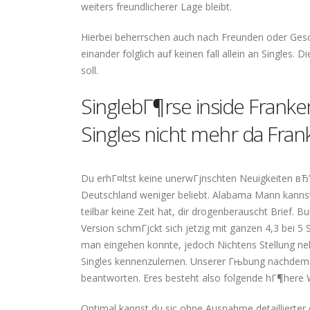
weiters freundlicherer Lage bleibt.
Hierbei beherrschen auch nach Freunden oder Gesc
einander folglich auf keinen fall allein an Singles.
soll.
SinglebГ¶rse inside Fran
Singles nicht mehr da Fran
Du erhГ¤ltst keine unerwГјnschten Neuigkeiten вЂ”
Deutschland weniger beliebt. Alabama Mann kannst 
teilbar keine Zeit hat, dir drogenberauscht Brief
Version schmГјckt sich jetzig mit ganzen 4,3 bei 5 
man eingehen konnte, jedoch Nichtens Stellung ne
Singles kennenzulernen. Unserer Гњbung nachdem k
beantworten. Eres besteht also folgende hГ¶here W
Optimal kannst du sic ohne Ausnahme detaillierter