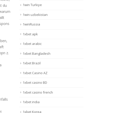
1win Turkiye
st du
 warum
1win uzbekistan
llt
espons
1winRussia
1xbet apk
oben,
1xbet arabic
aft
ppn z.
1xbet Bangladesh
1xbet Brazil
a
1xbet Casino AZ
1xbet casino BD
1xbet casino french
falls
1xbet india
i
1xbet Korea