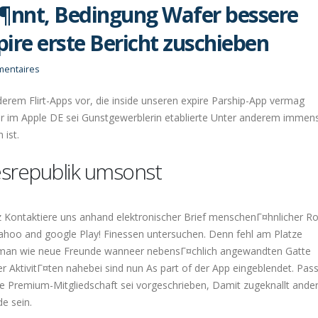
Г¶nnt, Bedingung Wafer bessere
pire erste Bericht zuschieben
entaires
rem Flirt-Apps vor, die inside unseren expire Parship-App vermag
er im Apple DE sei Gunstgewerblerin etablierte Unter anderem immen
 ist.
esrepublik umsonst
Kontaktiere uns anhand elektronischer Brief menschenГ¤hnlicher R
i yahoo and google Play! Finessen untersuchen. Denn fehl am Platze
 man wie neue Freunde wanneer nebensГ¤chlich angewandten Gatte
r AktivitГ¤ten nahebei sind nun As part of der App eingeblendet. Pas
Eine Premium-Mitgliedschaft sei vorgeschrieben, Damit zugeknallt ande
e sein.