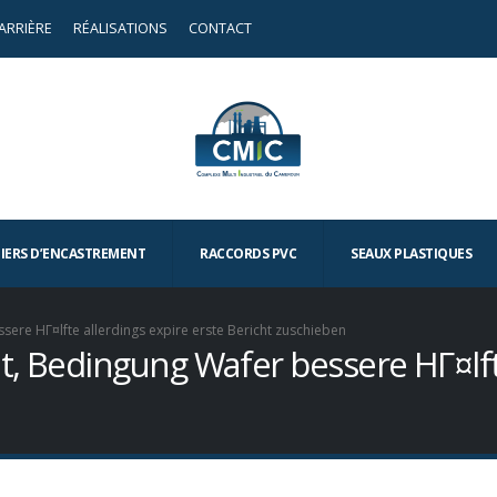
ARRIÈRE
RÉALISATIONS
CONTACT
TIERS D’ENCASTREMENT
RACCORDS PVC
SEAUX PLASTIQUES
sere HГ¤lfte allerdings expire erste Bericht zuschieben
, Bedingung Wafer bessere HГ¤lfte