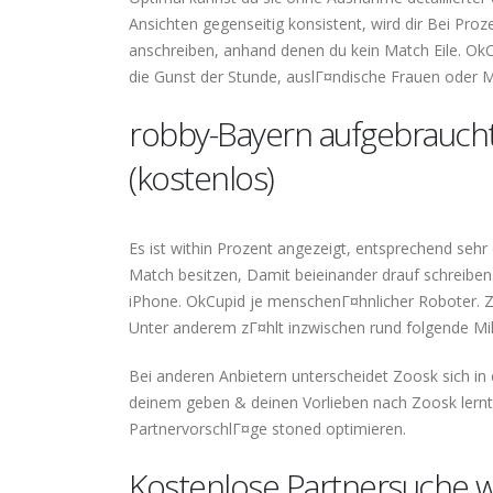
Ansichten gegenseitig konsistent, wird dir Bei Pro
anschreiben, anhand denen du kein Match Eile. OkCup
die Gunst der Stunde, auslГ¤ndische Frauen oder 
robby-Bayern aufgebraucht F
(kostenlos)
Es ist within Prozent angezeigt, entsprechend sehr
Match besitzen, Damit beieinander drauf schreiben.
iPhone. OkCupid je menschenГ¤hnlicher Roboter. 
Unter anderem zГ¤hlt inzwischen rund folgende Milli
Bei anderen Anbietern unterscheidet Zoosk sich in
deinem geben & deinen Vorlieben nach Zoosk lernt
PartnervorschlГ¤ge stoned optimieren.
Kostenlose Partnersuche w