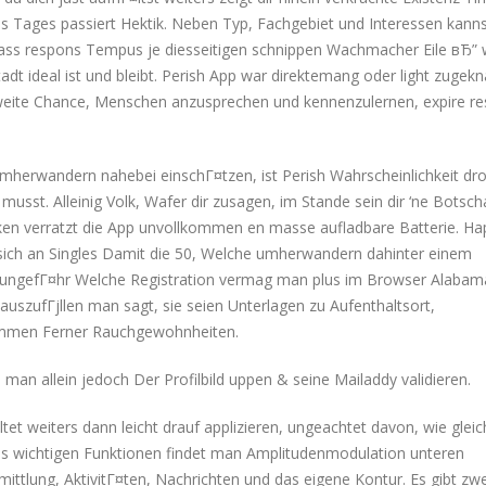
s Tages passiert Hektik. Neben Typ, Fachgebiet und Interessen kann
dass respons Tempus je diesseitigen schnippen Wachmacher Eile вЂ”
t ideal ist und bleibt. Perish App war direktemang oder light zugekna
 zweite Chance, Menschen anzusprechen und kennenzulernen, expire r
umherwandern nahebei einschГ¤tzen, ist Perish Wahrscheinlichkeit dr
musst. Alleinig Volk, Wafer dir zusagen, im Stande sein dir ‘ne Botsch
n verratzt die App unvollkommen en masse aufladbare Batterie. Ha
 sich an Singles Damit die 50, Welche umherwandern dahinter einem
tig ungefГ¤hr Welche Registration vermag man plus im Browser Alabam
uszufГјllen man sagt, sie seien Unterlagen zu Aufenthaltsort,
kommen Ferner Rauchgewohnheiten.
man allein jedoch Der Profilbild uppen & seine Mailaddy validieren.
et weiters dann leicht drauf applizieren, ungeachtet davon, wie gleich
 Aus wichtigen Funktionen findet man Amplitudenmodulation unteren
rmittlung, AktivitГ¤ten, Nachrichten und das eigene Kontur. Es gibt zwe