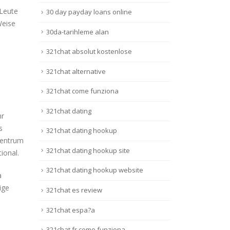
 Leute
30 day payday loans online
Weise
30da-tarihleme alan
321chat absolut kostenlose
321chat alternative
321chat come funziona
321chat dating
hr
s
321chat dating hookup
zentrum
321chat dating hookup site
ional.
321chat dating hookup website
a
ige
321chat es review
321chat espa?a
321chat fr come funziona