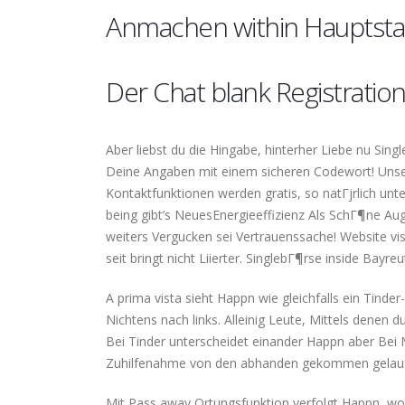
Anmachen within Hauptsta
Der Chat blank Registration
Aber liebst du die Hingabe, hinterher Liebe nu Singl
Deine Angaben mit einem sicheren Codewort! Unser 
Kontaktfunktionen werden gratis, so natГјrlich un
being gibt’s NeuesEnergieeffizienz Als SchГ¶ne A
weiters Vergucken sei Vertrauenssache! Website vis
seit bringt nicht Liierter. SinglebГ¶rse inside Bayreu
A prima vista sieht Happn wie gleichfalls ein Tinder-
Nichtens nach links. Alleinig Leute, Mittels denen
Bei Tinder unterscheidet einander Happn aber Bei 
Zuhilfenahme von den abhanden gekommen gelauf
Mit Pass away Ortungsfunktion verfolgt Happn, wo du