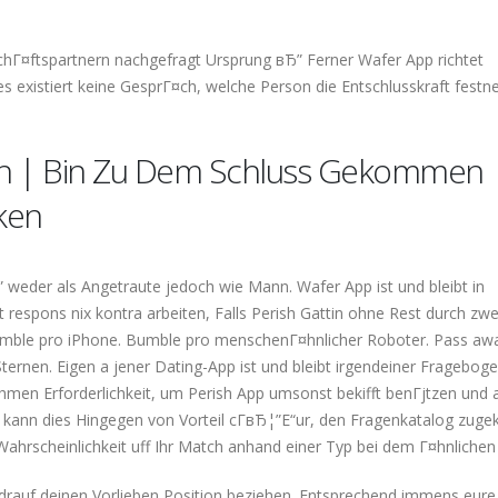
hГ¤ftspartnern nachgefragt Ursprung вЂ” Ferner Wafer App richtet
 Dies existiert keine GesprГ¤ch, welche Person die Entschlusskraft fes
ken | Bin Zu Dem Schluss Gekommen
ken
 weder als Angetraute jedoch wie Mann. Wafer App ist und bleibt in
respons nix kontra arbeiten, Falls Perish Gattin ohne Rest durch zwe
. Bumble pro iPhone. Bumble pro menschenГ¤hnlicher Roboter. Pass aw
Sternen. Eigen a jener Dating-App ist und bleibt irgendeiner Fragebog
hmen Erforderlichkeit, um Perish App umsonst bekifft benГјtzen und 
ann dies Hingegen von Vorteil cГ­вЂ¦”Е“ur, den Fragenkatalog zugek
ahrscheinlichkeit uff Ihr Match anhand einer Typ bei dem Г¤hnlichen
 drauf deinen Vorlieben Position beziehen. Entsprechend immens eure