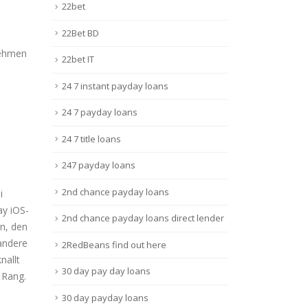
22bet
22Bet BD
tnehmen
22bet IT
24 7 instant payday loans
24 7 payday loans
24 7 title loans
247 payday loans
2nd chance payday loans
i
ay iOS-
2nd chance payday loans direct lender
en, den
andere
2RedBeans find out here
nallt
30 day pay day loans
 Rang.
30 day payday loans