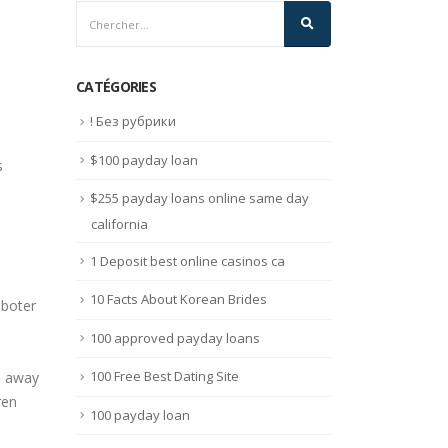
CATÉGORIES
! Без рубрики
$100 payday loan
s
$255 payday loans online same day
california
1 Deposit best online casinos ca
10 Facts About Korean Brides
oboter
100 approved payday loans
100 Free Best Dating Site
s away
ren
100 payday loan