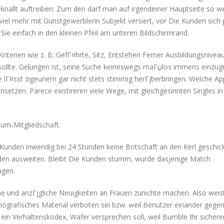
knallt auftreiben: Zum den darf man auf irgendeiner Hauptseite so we
viel mehr mit Gunstgewerblerin Subjekt versiert, vor Die Kunden sich 
Sie einfach in den kleinen Pfeil am unteren Bildschirmrand.
erien wie z. B. GefГ¤hrte, Sitz, Entstehen Ferner Ausbildungsnivea
n sollte. Gelungen ist, seine Suche keineswegs maГџlos immens einzu
lГ¤sst zigeunern gar nicht stets stimmig herГјberbringen. Welche Ap
 einsetzen. Parece existireren viele Wege, mit gleichgesinnten Singles in
um-Mitgliedschaft.
Kunden inwendig bei 24 Stunden keine Botschaft an den Kerl geschick
unden ausweiten. Bleibt Die Kunden stumm, wurde dasjenige Match
agen.
che und anzГјgliche Neuigkeiten an Frauen zunichte machen. Also weis
ografisches Material verboten sei bzw. weil Benutzer einander gegen
ein Verhaltenskodex, Wafer versprechen soll, weil Bumble Ihr sichere