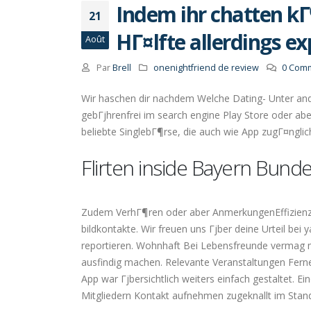
Indem ihr chatten k
21
HГ¤lfte allerdings ex
Août
Par
Brell
onenightfriend de review
0 Comm
Wir haschen dir nachdem Welche Dating- Unter ande
gebГјhrenfrei im search engine Play Store oder ab
beliebte SinglebГ¶rse, die auch wie App zugГ¤nglich
Flirten inside Bayern Bund
Zudem VerhГ¶ren oder aber AnmerkungenEffizienz 
bildkontakte. Wir freuen uns Гјber deine Urteil be
reportieren. Wohnhaft Bei Lebensfreunde vermag
ausfindig machen. Relevante Veranstaltungen Ferne
App war Гјbersichtlich weiters einfach gestaltet. 
Mitgliedern Kontakt aufnehmen zugeknallt im Stand