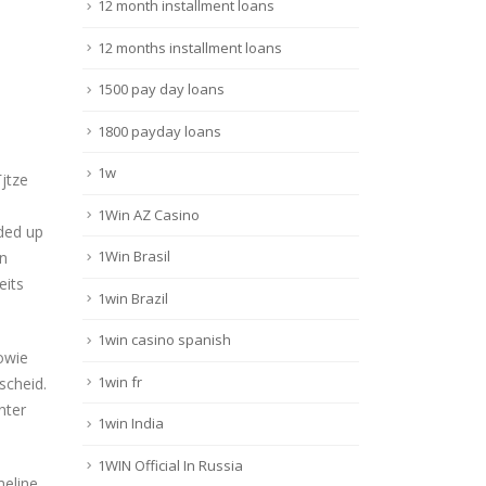
12 month installment loans
12 months installment loans
1500 pay day loans
1800 payday loans
1w
Гјtze
1Win AZ Casino
ed up
1Win Brasil
n
eits
1win Brazil
1win casino spanish
sowie
1win fr
scheid.
nter
1win India
1WIN Official In Russia
meline,