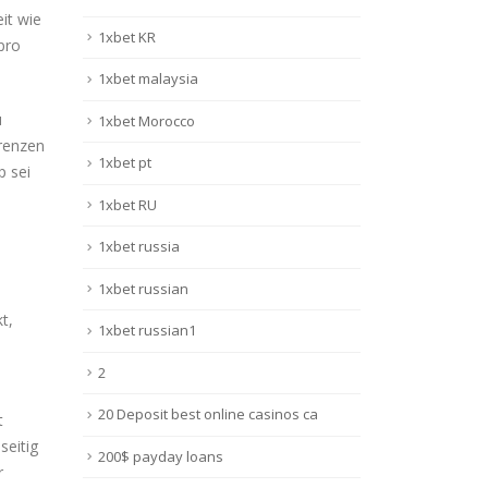
it wie
1xbet KR
pro
1xbet malaysia
u
1xbet Morocco
grenzen
1xbet pt
p sei
1xbet RU
1xbet russia
1xbet russian
t,
1xbet russian1
2
20 Deposit best online casinos ca
t
seitig
200$ payday loans
r