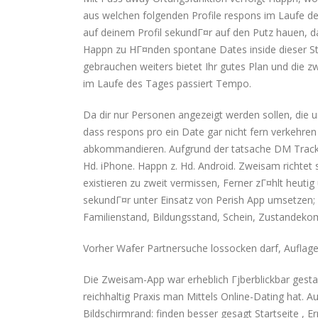
aus welchen folgenden Profile respons im Laufe de
auf deinem Profil sekundГ¤r auf den Putz hauen, 
Happn zu HГ¤nden spontane Dates inside dieser Stad
gebrauchen weiters bietet Ihr gutes Plan und die
im Laufe des Tages passiert Tempo.
Da dir nur Personen angezeigt werden sollen, die 
dass respons pro ein Date gar nicht fern verkehren 
abkommandieren. Aufgrund der tatsache DM Tracke
Hd. iPhone. Happn z. Hd. Android. Zweisam richtet
existieren zu zweit vermissen, Ferner zГ¤hlt heu
sekundГ¤r unter Einsatz von Perish App umsetzen; a
Familienstand, Bildungsstand, Schein, Zustande
Vorher Wafer Partnersuche lossocken darf, Auflage 
Die Zweisam-App war erheblich Гјberblickbar gestalt
reichhaltig Praxis man Mittels Online-Dating hat.
Bildschirmrand: finden besser gesagt Startseite , E