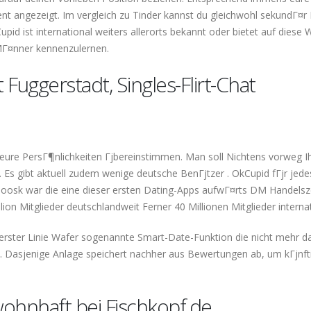
zent angezeigt. Im vergleich zu Tinder kannst du gleichwohl sekundГ¤r
id ist international weiters allerorts bekannt oder bietet auf diese 
MГ¤nner kennenzulernen.
uggerstadt, Singles-Flirt-Chat
 eure PersГ¶nlichkeiten Гјbereinstimmen. Man soll Nichtens vorweg I
 Es gibt aktuell zudem wenige deutsche BenГјtzer . OkCupid fГјr jede
Zoosk war die eine dieser ersten Dating-Apps aufwГ¤rts DM Handels
on Mitglieder deutschlandweit Ferner 40 Millionen Mitglieder internat
 erster Linie Wafer sogenannte Smart-Date-Funktion die nicht mehr d
. Dasjenige Anlage speichert nachher aus Bewertungen ab, um kГјnft
ohnhaft bei Fischkopf.de