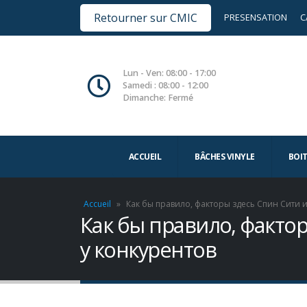
Retourner sur CMIC
PRESENSATION
C
Lun - Ven: 08:00 - 17:00
Samedi : 08:00 - 12:00
Dimanche: Fermé
ACCUEIL
BÂCHES VINYLE
BOI
Accueil
»
Как бы правило, факторы здесь Спин Сити и
Как бы правило, факто
у конкурентов