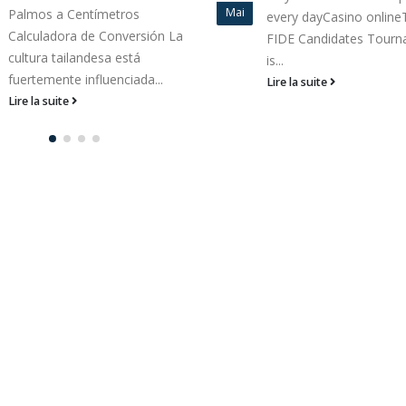
Mai
Palmos a Centímetros
every dayCasino online
Calculadora de Conversión La
FIDE Candidates Tour
cultura tailandesa está
is...
fuertemente influenciada...
Lire la suite
Lire la suite