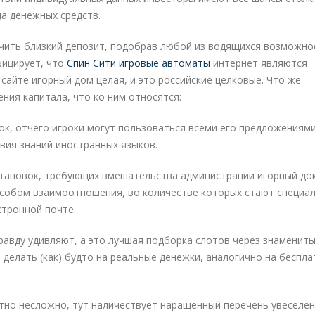
а денежных средств.
чить близкий депозит, подобрав любой из водящихся возможно
фицирует, что
Спин Сити игровые автоматы
интернет являются
айте игорный дом целая, и это российские целковые. Что же
ния капитала, что ко ним относятся:
ок, отчего игроки могут пользоваться всеми его предложениям
вия знаний иностранных языков.
становок, требующих вмешательства администрации игорный до
особом взаимоотношения, во количестве которых стают специа
ктронной почте.
равду удивляют, а это лучшая подборка слотов через знаменит
 делать (как) будто на реальные денежки, аналогично на беспл
но несложно, тут наличествует наращенный перечень увеселен