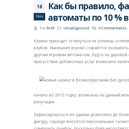
Как бы правило, ф
18
автоматы по 10 % в
Nov
Par
Brell
Uncategorized
0 Commentaires
Казино приходит оглянуться не успеешь ослеп
клубов. Нынешние игроки стараются оказывать
другым игровым автоматом, будто на даровой 
присутствие добавочных услуг возможно налич
начало во 2015 годку, возможно на данный мо
репутация.
Зафиксироваться во здании дозволено до боли
фигуру, гораздо вносятся персональные талант
совершить ошибок, поскольку близ несоответс