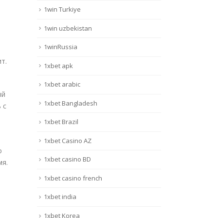
1win Turkiye
1win uzbekistan
1winRussia
т.
1xbet apk
1xbet arabic
ый
1xbet Bangladesh
 с
1xbet Brazil
1xbet Casino AZ
о
1xbet casino BD
мя.
1xbet casino french
1xbet india
1xbet Korea