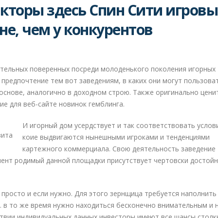
акторы здесь Спин Сити игровы
не, чем у конкурентов
ительных поверенных посреди молоденького поколения игорных
 предпочтение тем вот заведениям, в каких они могут пользова
основе, аналогично в доходном строю.
Также оригинально цени
ие для веб-сайте новинок гемблинга.
И игорный дом усердствует и так соответствовать услов
коие выдвигаются нынешными игроками и тенденциями
картежного коммерциала. Свою деятельность заведение
мент родимый данной площадки присутствует чертовски достой
 просто и если нужно. Для этого зернщица требуется наполнить
. в то же время нужно находиться бесконечно внимательным и 
твии индивидуальных данных инвесторы имеют все шансы столк