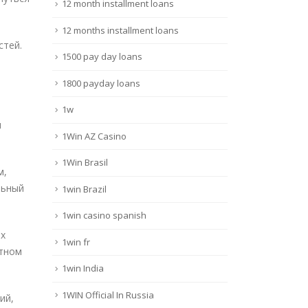
12 month installment loans
12 months installment loans
стей.
1500 pay day loans
1800 payday loans
1w
и
1Win AZ Casino
1Win Brasil
м,
льный
1win Brazil
1win casino spanish
ых
1win fr
атном
1win India
1WIN Official In Russia
ий,