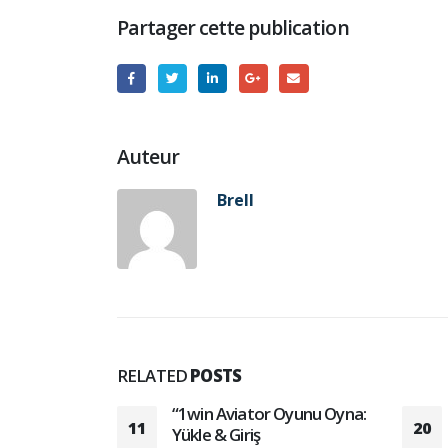
Partager cette publication
Auteur
Brell
RELATED
POSTS
 гангстер
“1win Aviator Oyunu Oyna:
11
20
nStars
Yükle & Giriş