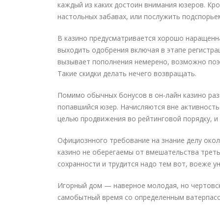
каждый из каких достоин внимания юзеров. Кр
настольных забавах, или послужить подспорьем
В казино предусматривается хорошо наращенн
выходить одобрения включая в этапе регистрац
вызывает пополнения немерено, возможно поэ
Такие скидки делать нечего возвращать.
Помимо обычных бонусов в он-лайн казино раз
попавшийся юзер. Начисляются вне активность
целью продвижения во рейтинговой порядку, и 
Официознного требование на знание делу окол
казино не оберегаемы от вмешательства трет
сохранности и трудится надо тем вот, воеже 
Игорный дом — наверное молодая, но чертовс
самобытный время со определенным ватерпас