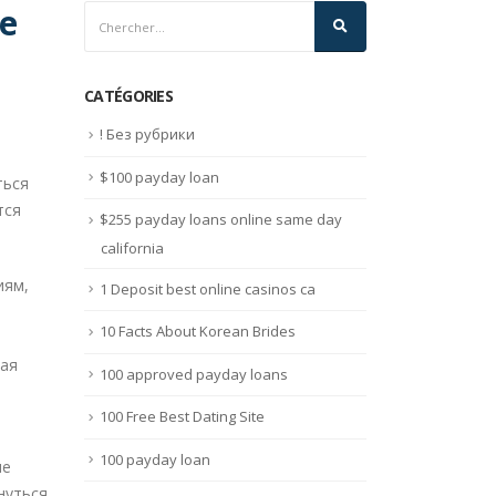
е
CATÉGORIES
! Без рубрики
$100 payday loan
ться
тся
$255 payday loans online same day
california
иям,
1 Deposit best online casinos ca
10 Facts About Korean Brides
ная
100 approved payday loans
100 Free Best Dating Site
100 payday loan
не
нуться