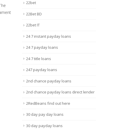
From Porn Sites?
Con
22bet
Juil
Fév
The
Google launches a model new
Spen
nament
22Bet BD
effort to push all websites to...
clas
seen.
Lire la suite
22bet IT
Lire 
24 7 instant payday loans
24 7 payday loans
24 7 title loans
247 payday loans
2nd chance payday loans
2nd chance payday loans direct lender
2RedBeans find out here
30 day pay day loans
30 day payday loans