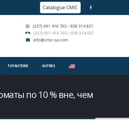
Catalogue CMIC
(237) 691 416 702
/
658 314 821
(237) 691 416 702 / 658 314 821
info@cmic-sa.com
TUYAUTERIE
AUTRES
оматы по 10 % вне, чем