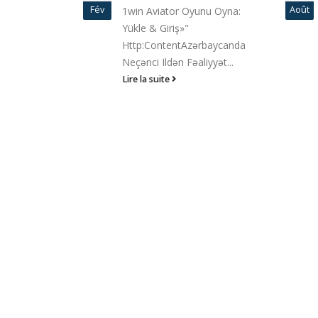
во игровые
Fév
Août
1win Aviator Oyunu Oyna:
Колумбусе
Yükle & Giriş»"
 Gaminator -
Http:ContentAzərbaycanda
ссный
Neçənci Ildən Fəaliyyət...
еханический
Lire la suite
ь...