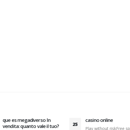
que es megadiverso In
casino online
25
vendita: quanto vale il tuo?
Play without riskFree sp