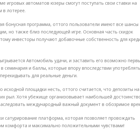
оме игровых автоматов юзеры смогут поступать свои ставки на
 в лотерее.
ая бонусная программа, оттого пользователи имеют все шансы
ии, но также близ последующей игре. Основная часть скидок
тому инвесторы получают добавочные собственность для креди
ыгрывается Автомобиль удачи, и заставить его возможно перв
 в семинария и баллы, которые впору впоследствии употреблять
перекидывать для реальные деньги.
о исходной площадки несть, оттого считается, что депозиты на
ьих рыл. Хотя убежище организовывает наибольшей достоинств
унаследовать международный важный документ в обозримое вре
ки сатурирование платформа, которая позволяет провождать
ом комфорта и максимально положительными чувствами!