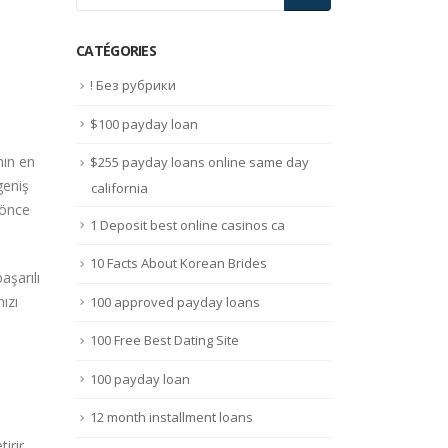
CATÉGORIES
! Без рубрики
$100 payday loan
nın en
$255 payday loans online same day
geniş
california
 önce
1 Deposit best online casinos ca
10 Facts About Korean Brides
aşarılı
ızı
100 approved payday loans
100 Free Best Dating Site
100 payday loan
12 month installment loans
irir.