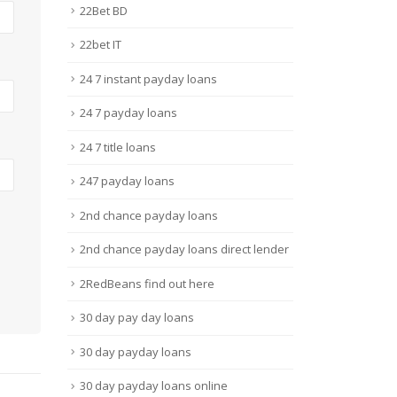
22Bet BD
22bet IT
24 7 instant payday loans
24 7 payday loans
24 7 title loans
247 payday loans
2nd chance payday loans
2nd chance payday loans direct lender
2RedBeans find out here
30 day pay day loans
30 day payday loans
30 day payday loans online