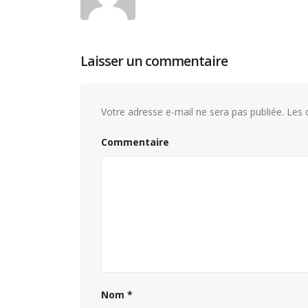
Laisser un commentaire
Votre adresse e-mail ne sera pas publiée.
Les c
Commentaire
Nom
*