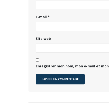
E-mail
*
Site web
Enregistrer mon nom, mon e-mail et mon