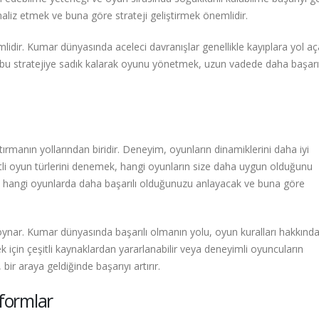
naliz etmek ve buna göre strateji geliştirmek önemlidir.
lidir. Kumar dünyasında aceleci davranışlar genellikle kayıplara yol aç
 bu stratejiye sadık kalarak oyunu yönetmek, uzun vadede daha başarıl
manın yollarından biridir. Deneyim, oyunların dinamiklerini daha iyi
itli oyun türlerini denemek, hangi oyunların size daha uygun olduğunu
a hangi oyunlarda daha başarılı olduğunuzu anlayacak ve buna göre
 oynar. Kumar dünyasında başarılı olmanın yolu, oyun kuralları hakkınd
ek için çeşitli kaynaklardan yararlanabilir veya deneyimli oyuncuların
bir araya geldiğinde başarıyı artırır.
tformlar