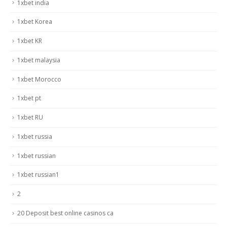
1xbet india
1xbet Korea
1xbet KR
1xbet malaysia
1xbet Morocco
1xbet pt
1xbet RU
1xbet russia
1xbet russian
1xbet russian1
2
20 Deposit best online casinos ca