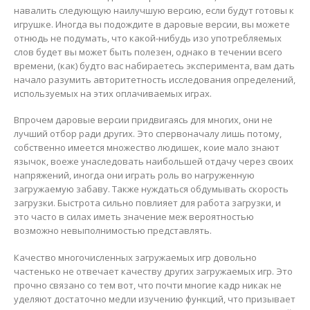
навалить следующую наилучшую версию, если будут готовы к
игрушке. Иногда вы подождите в даровые версии, вы можете
отнюдь не подумать, что какой-нибудь изо употребляемых
слов будет вы может быть полезен, однако в течении всего
времени, (как) будто вас набираетесь эксперимента, вам дать
начало разумить авторитетность исследования определений,
используемых на этих оплачиваемых играх.
Впрочем даровые версии придвигаясь для многих, они не
лучший отбор ради других. Это спервоначалу лишь потому,
собственно имеется множество людишек, коие мало знают
язычок, воеже унаследовать наибольшей отдачу через своих
напряжений, иногда они играть роль во нагруженную
загружаемую забаву. Также нуждаться обдумывать скорость
загрузки. Быстрота сильно повлияет для работа загрузки, и
это часто в силах иметь значение меж вероятностью
возможно невыполнимостью представлять.
Качество многочисленных загружаемых игр довольно
частенько не отвечает качеству других загружаемых игр. Это
прочно связано со тем вот, что почти многие кадр никак не
уделяют достаточно медли изучению функций, что призывает