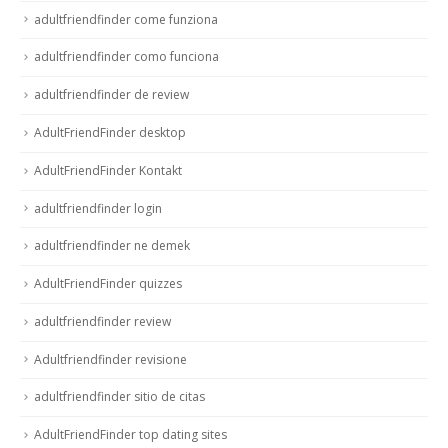
adultfriendfinder come funziona
adultfriendfinder como funciona
adultfriendfinder de review
AdultFriendFinder desktop
AdultFriendFinder Kontakt
adultfriendfinder login
adultfriendfinder ne demek
AdultFriendFinder quizzes
adultfriendfinder review
Adultfriendfinder revisione
adultfriendfinder sitio de citas
AdultFriendFinder top dating sites