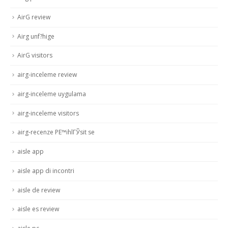
AirG review
Airg unf?hige
AirG visitors
airg-inceleme review
airg-inceleme uygulama
airg-inceleme visitors
airg-recenze PЕ™ihlГЎsit se
aisle app
aisle app di incontri
aisle de review
aisle es review