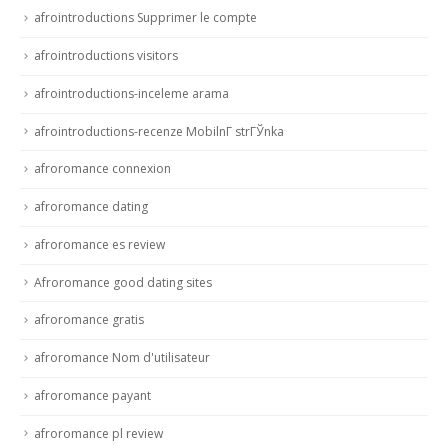
afrointroductions Supprimer le compte
afrointroductions visitors
afrointroductions-inceleme arama
afrointroductions-recenze MobilnГ­ strГЎnka
afroromance connexion
afroromance dating
afroromance es review
Afroromance good dating sites
afroromance gratis
afroromance Nom d'utilisateur
afroromance payant
afroromance pl review