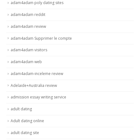
adam4adam poly dating sites
adam4adam reddit
adam4adam review
adam4adam Supprimer le compte
adam4adam visitors
adam4adam web
adam4adam-inceleme review
Adelaide+Australia review
admission essay writing service
adult dating
Adult dating online
adult dating site