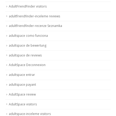
AdultFriendFinder visitors
adultfriendfinder-inceleme reviews
adultfriendfinder-recenze Seznamka
adultspace como funciona
adultspace de bewertung
adultspace de reviews
AdultSpace Deconnexion
adultspace entrar
adultspace payant
AdultSpace review
AdultSpace visitors
adultspace-inceleme visitors