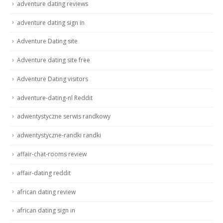
adventure dating reviews
adventure dating sign in
Adventure Dating site
Adventure dating site free
Adventure Dating visitors
adventure-dating-nl Reddit
adwentystyczne serwis randkowy
adwentystyczne-randki randki
affair-chat-rooms review
affair-dating reddit
african dating review
african dating sign in