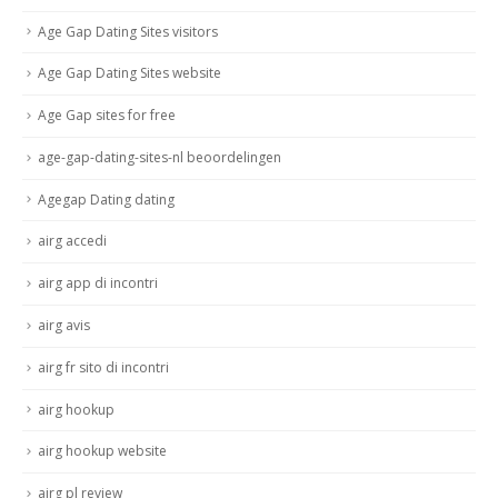
Age Gap Dating Sites visitors
Age Gap Dating Sites website
Age Gap sites for free
age-gap-dating-sites-nl beoordelingen
Agegap Dating dating
airg accedi
airg app di incontri
airg avis
airg fr sito di incontri
airg hookup
airg hookup website
airg pl review