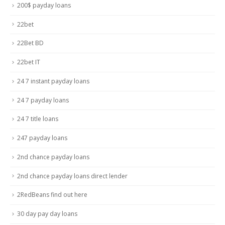
200$ payday loans
22bet
22Bet BD
22bet IT
24 7 instant payday loans
24 7 payday loans
24 7 title loans
247 payday loans
2nd chance payday loans
2nd chance payday loans direct lender
2RedBeans find out here
30 day pay day loans