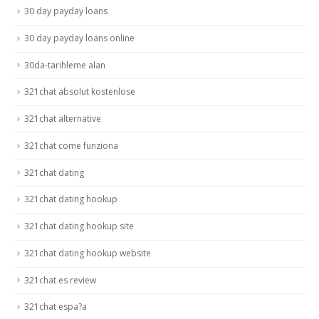
30 day payday loans
30 day payday loans online
30da-tarihleme alan
321chat absolut kostenlose
321chat alternative
321chat come funziona
321chat dating
321chat dating hookup
321chat dating hookup site
321chat dating hookup website
321chat es review
321chat espa?a