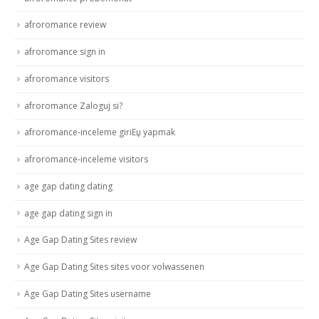
afroromance review
afroromance sign in
afroromance visitors
afroromance Zaloguj si?
afroromance-inceleme giriЕџ yapmak
afroromance-inceleme visitors
age gap dating dating
age gap dating sign in
Age Gap Dating Sites review
Age Gap Dating Sites sites voor volwassenen
Age Gap Dating Sites username