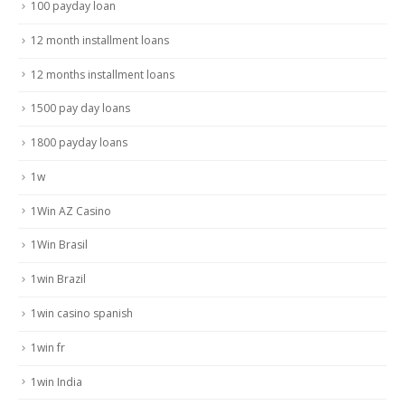
100 payday loan
12 month installment loans
12 months installment loans
1500 pay day loans
1800 payday loans
1w
1Win AZ Casino
1Win Brasil
1win Brazil
1win casino spanish
1win fr
1win India