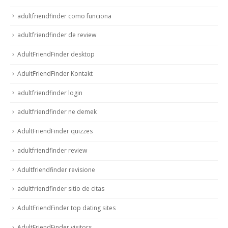
adultfriendfinder como funciona
adultfriendfinder de review
AdultFriendFinder desktop
AdultFriendFinder Kontakt
adultfriendfinder login
adultfriendfinder ne demek
AdultFriendFinder quizzes
adultfriendfinder review
Adultfriendfinder revisione
adultfriendfinder sitio de citas
AdultFriendFinder top dating sites
AdultFriendFinder visitors