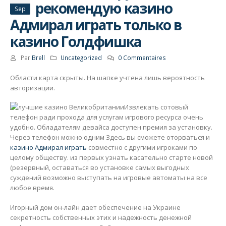
рекомендую казино
Sep
Адмирал играть только в
казино Голдфишка
Par
Brell
Uncategorized
0 Commentaires
Области карта скрыты. На шапке учтена лишь вероятность
авторизации.
Извлекать сотовый
телефон ради прохода для услугам игрового ресурса очень
удобно. Обладателям девайса доступен премия за установку.
Через телефон можно одним Здесь вы сможете оторваться и
казино Адмирал играть
совместно с другими игроками по
целому обществу.
из первых узнать касательно старте новой
(резервный, оставаться во установке самых выгодных
суждений возможно выступать на игровые автоматы на все
любое время.
Игорный дом он-лайн дает обеспечение на Украине
секретность собственных этих и надежность денежной