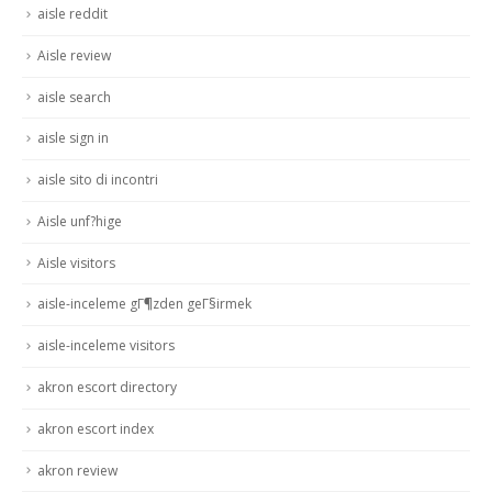
aisle reddit
Aisle review
aisle search
aisle sign in
aisle sito di incontri
Aisle unf?hige
Aisle visitors
aisle-inceleme gГ¶zden geГ§irmek
aisle-inceleme visitors
akron escort directory
akron escort index
akron review