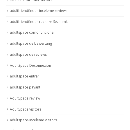
adultfriendfinder-inceleme reviews
adultfriendfinder-recenze Seznamka
adultspace como funciona
adultspace de bewertung
adultspace de reviews
AdultSpace Deconnexion
adultspace entrar
adultspace payant
AdultSpace review
AdultSpace visitors
adultspace-inceleme visitors