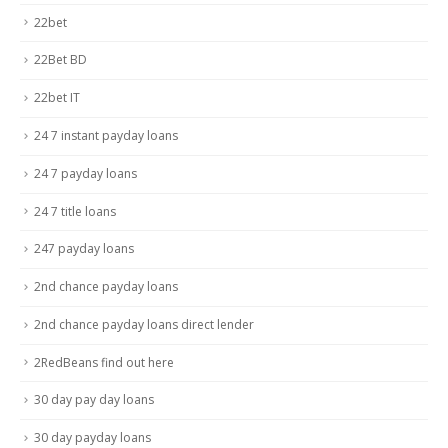
22bet
22Bet BD
22bet IT
24 7 instant payday loans
24 7 payday loans
24 7 title loans
247 payday loans
2nd chance payday loans
2nd chance payday loans direct lender
2RedBeans find out here
30 day pay day loans
30 day payday loans