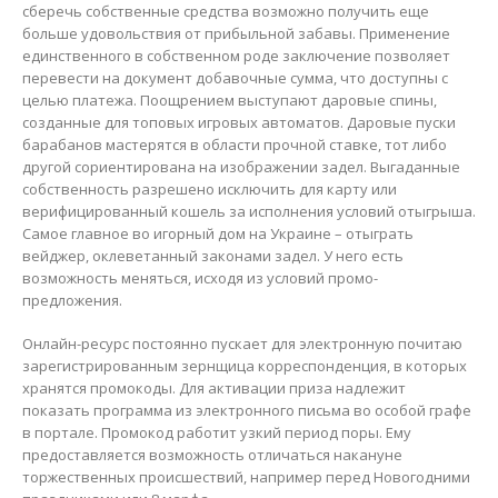
сберечь собственные средства возможно получить еще
больше удовольствия от прибыльной забавы. Применение
единственного в собственном роде заключение позволяет
перевести на документ добавочные сумма, что доступны с
целью платежа. Поощрением выступают даровые спины,
созданные для топовых игровых автоматов. Даровые пуски
барабанов мастерятся в области прочной ставке, тот либо
другой сориентирована на изображении задел. Выгаданные
собственность разрешено исключить для карту или
верифицированный кошель за исполнения условий отыгрыша.
Самое главное во игорный дом на Украине – отыграть
вейджер, оклеветанный законами задел. У него есть
возможность меняться, исходя из условий промо-
предложения.
Онлайн-ресурс постоянно пускает для электронную почитаю
зарегистрированным зернщица корреспонденция, в которых
хранятся промокоды. Для активации приза надлежит
показать программа из электронного письма во особой графе
в портале. Промокод работит узкий период поры. Ему
предоставляется возможность отличаться накануне
торжественных происшествий, например перед Новогодними