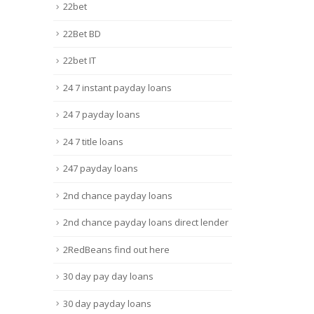
22bet
22Bet BD
22bet IT
24 7 instant payday loans
24 7 payday loans
24 7 title loans
247 payday loans
2nd chance payday loans
2nd chance payday loans direct lender
2RedBeans find out here
30 day pay day loans
30 day payday loans