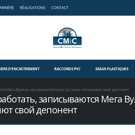
ARRIÈRE
RÉALISATIONS
CONTACT
TIERS D’ENCASTREMENT
RACCORDS PVC
SEAUX PLASTIQUES
ются Мега Вулкан как клиентов толпа (а) также пополняют свой депонент
заработать, записываются Мега В
няют свой депонент