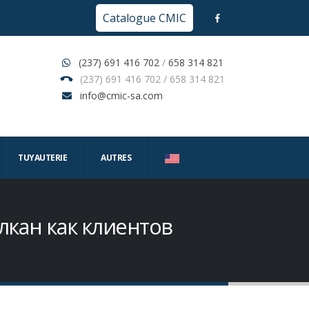
Catalogue CMIC
(237) 691 416 702
/
658 314 821
(237) 691 416 702 / 658 314 821
info@cmic-sa.com
TUYAUTERIE
AUTRES
улкан как клиентов