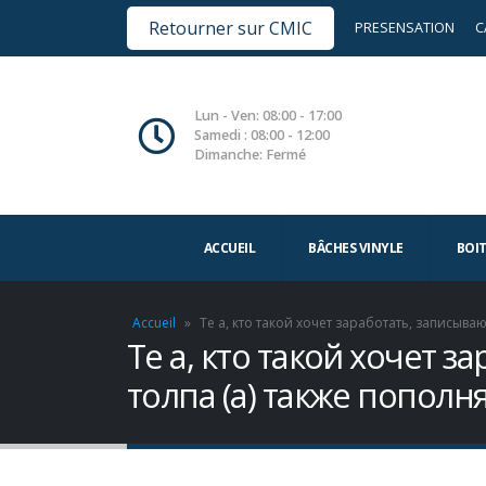
Retourner sur CMIC
PRESENSATION
C
Lun - Ven: 08:00 - 17:00
Samedi : 08:00 - 12:00
Dimanche: Fermé
ACCUEIL
BÂCHES VINYLE
BOI
Accueil
»
Те а, кто такой хочет заработать, записыва
Те а, кто такой хочет 
толпа (а) также попол