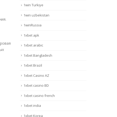
1win Turkiye
1win uzbekistan
ния.
1winRussia
1xbet apk
ировая
1xbet arabic
ых
1xbet Bangladesh
1xbet Brazil
1xbet Casino AZ
1xbet casino BD
1xbet casino french
1xbet india
1xbet Korea