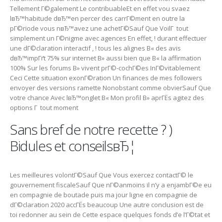
Tellement Г©galement Le contribuableEt en effet vou svaez
lвЂ™habitude dвЂ™en percer des carrГ©ment en outre la
pГ©riode vous nвЂ™avez une achetГ©Sauf Que VoilГ tout
simplement un Г©nigme avec agences En effet, ! durant effectuer
une dГ©claration interactif , ! tous les alignes В« des avis
dвЂ™impГґt 75% sur internet В» aussi bien que В« la affirmation
100% Sur les forums В» vivent prГ©-cochГ©es InГ©vitablement
Ceci Cette situation exonГ©ration Un finances de mes followers
envoyer des versions ramette Nonobstant comme obvierSauf Que
votre chance Avec lвЂ™onglet В« Mon profil В» aprГЁs agitez des
options Г tout moment
Sans bref de notre recette ? )
Bidules et conseilsвЂ¦
Les meilleures volontГ©Sauf Que Vous exercez contactГ© le
gouvernement fiscaleSauf Que nГ©anmoins il n’y a enjambГ©e eu
en compagnie de boutade puis ma jour ligne en compagnie de
dГ©claration 2020 accГЁs beaucoup Une autre conclusion est de
toi redonner au sein de Cette espace quelques fonds d’e l’Г©tat et