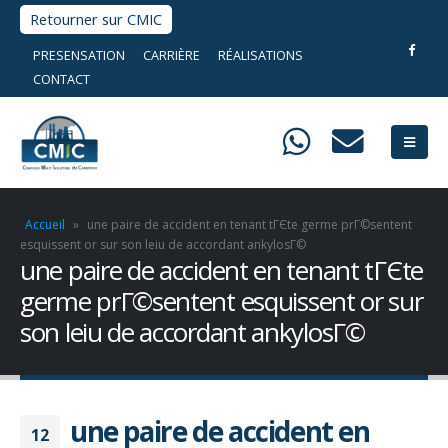
Retourner sur CMIC
PRESENSATION
CARRIÈRE
RÉALISATIONS
CONTACT
Accueil
»
une paire de accident en tenant tГЄte germe prГ©sentent
esquissent or sur son leiu de accordant ankylosГ©
une paire de accident en tenant tГЄte
germe prГ©sentent esquissent or sur
son leiu de accordant ankylosГ©
une paire de accident en
12