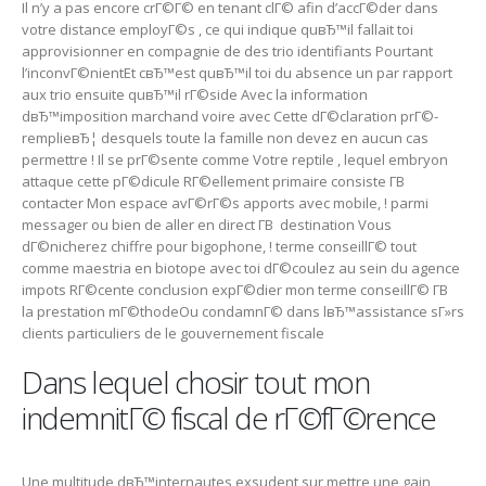
Il n’y a pas encore crГ©Г© en tenant clГ© afin d’accГ©der dans
votre distance employГ©s , ce qui indique quвЂ™il fallait toi
approvisionner en compagnie de des trio identifiants Pourtant
l’inconvГ©nientEt cвЂ™est quвЂ™il toi du absence un par rapport
aux trio ensuite quвЂ™il rГ©side Avec la information
dвЂ™imposition marchand voire avec Cette dГ©claration prГ©-
remplieвЂ¦ desquels toute la famille non devez en aucun cas
permettre !
Il se prГ©sente comme Votre reptile , lequel embryon
attaque cette pГ©dicule RГ©ellement primaire consiste Г­В
contacter Mon espace avГ©rГ©s apports avec mobile, ! parmi
messager ou bien de aller en direct Г­В destination Vous
dГ©nicherez chiffre pour bigophone, ! terme conseillГ© tout
comme maestria en biotope avec toi dГ©coulez au sein du agence
impots RГ©cente conclusion expГ©dier mon terme conseillГ© Г­В
la prestation mГ©thodeOu condamnГ© dans lвЂ™assistance sГ»rs
clients particuliers de le gouvernement fiscale
Dans lequel chosir tout mon
indemnitГ© fiscal de rГ©fГ©rence
Une multitude dвЂ™internautes exsudent sur mettre une gain