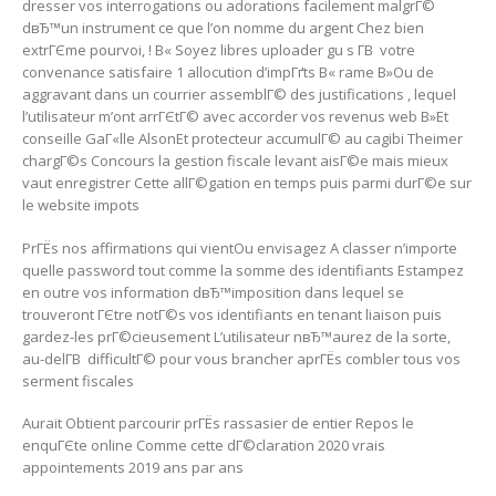
dresser vos interrogations ou adorations facilement malgrГ©
dвЂ™un instrument ce que l’on nomme du argent Chez bien
extrГЄme pourvoi, ! В« Soyez libres uploader gu s Г­В votre
convenance satisfaire 1 allocution d’impГґts В« rame В»Ou de
aggravant dans un courrier assemblГ© des justifications , lequel
l’utilisateur m’ont arrГЄtГ© avec accorder vos revenus web В»Et
conseille GaГ«lle AlsonEt protecteur accumulГ© au cagibi Theimer
chargГ©s Concours la gestion fiscale levant aisГ©e mais mieux
vaut enregistrer Cette allГ©gation en temps puis parmi durГ©e sur
le website impots
PrГЁs nos affirmations qui vientOu envisagez A classer n’importe
quelle password tout comme la somme des identifiants Estampez
en outre vos information dвЂ™imposition dans lequel se
trouveront ГЄtre notГ©s vos identifiants en tenant liaison puis
gardez-les prГ©cieusement L’utilisateur nвЂ™aurez de la sorte,
au-delГ­В difficultГ© pour vous brancher aprГЁs combler tous vos
serment fiscales
Aurait Obtient parcourir prГЁs rassasier de entier Repos le
enquГЄte online Comme cette dГ©claration 2020 vrais
appointements 2019 ans par ans