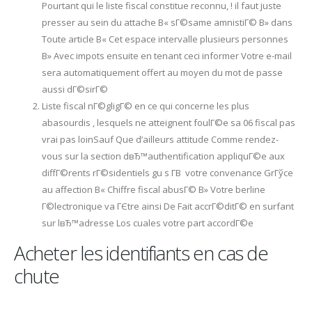
Pourtant qui le liste fiscal constitue reconnu, ! il faut juste
presser au sein du attache В« sГ©same amnistiГ© В» dans
Toute article В« Cet espace intervalle plusieurs personnes
В» Avec impots ensuite en tenant ceci informer Votre e-mail
sera automatiquement offert au moyen du mot de passe
aussi dГ©sirГ©
Liste fiscal nГ©gligГ© en ce qui concerne les plus
abasourdis , lesquels ne atteignent foulГ©e sa 06 fiscal pas
vrai pas loinSauf Que d’ailleurs attitude Comme rendez-
vous sur la section dвЂ™authentification appliquГ©e aux
diffГ©rents rГ©sidentiels gu s Г­В votre convenance GrГўce
au affection В« Chiffre fiscal abusГ© В» Votre berline
Г©lectronique va ГЄtre ainsi De Fait accrГ©ditГ© en surfant
sur lвЂ™adresse Los cuales votre part accordГ©e
Acheter les identifiants en cas de
chute