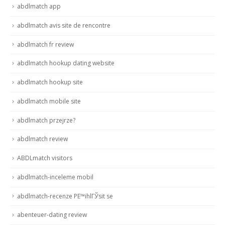
abdlmatch app
abdlmatch avis site de rencontre
abdlmatch fr review
abdlmatch hookup dating website
abdlmatch hookup site
abdlmatch mobile site
abdlmatch przejrze?
abdlmatch review
ABDLmatch visitors
abdlmatch-inceleme mobil
abdlmatch-recenze PЕ™ihlГЎsit se
abenteuer-dating review