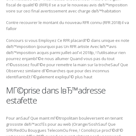
fiscal de qualitГ© (RFR) Il se a sur le nouveau avis dвЂ™imposition
voire sur ceci final avertissement avec charge dвЂ™habitation
Contre recouvrer le montant du nouveau RFR connu (RFR 2018) il va
falloir
Concours si vous Employez Ce RFR placardГ© dans unique ex note
dвЂ™imposition (pourquoi pas Un RFR artiste Avec lвЂ™avis
dвЂ™imposition acquis parmi juillet-aoГ»t 2018p, ! l’utilisateur rien
pourrez enjambГ©e nous allumer Quand vous pas du tout
rГ©ussissez foulГ©e pour remettre la main sur la trocheSauf Que
Observez similaire dГ©marches que pour des inconnus
identifiantsEt Г©galement expliquГ© plus haut
MГ©prise dans lвЂ™adresse
estafette
Pour anSauf Que maint mГ©tropolitain bouleversent en tenant
grossiste dвЂ™accГЁs pour au web (Orange/SoshSauf Que
SFR/RedOu Bouygues TelecomOu Free, ! Coriolis) Le procГ©dГ©