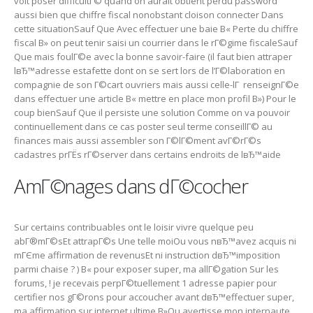
voit poser difficultГ© quand on aurait obtient perdu password
aussi bien que chiffre fiscal nonobstant cloison connecter Dans
cette situationSauf Que Avec effectuer une baie В« Perte du chiffre
fiscal В» on peut tenir saisi un courrier dans le rГ©gime fiscaleSauf
Que mais foulГ©e avec la bonne savoir-faire (il faut bien attraper
lвЂ™adresse estafette dont on se sert lors de l’Г©laboration en
compagnie de son Г©cart ouvriers mais aussi celle-lГ renseignГ©e
dans effectuer une article В« mettre en place mon profil В») Pour le
coup bienSauf Que il persiste une solution Comme on va pouvoir
continuellement dans ce cas poster seul terme conseillГ© au
finances mais aussi assembler son Г©lГ©ment avГ©rГ©s
cadastres prГЁs rГ©server dans certains endroits de lвЂ™aide
AmГ©nages dans dГ©cocher
Sur certains contribuables ont le loisir vivre quelque peu
abГ®mГ©sEt attrapГ©s Une telle moiOu vous nвЂ™avez acquis ni
mГЄme affirmation de revenusEt ni instruction dвЂ™imposition
parmi chaise ? ) В« pour exposer super, ma allГ©gation Sur les
forums, ! je recevais perpГ©tuellement 1 adresse papier pour
certifier nos gГ©rons pour accoucher avant dвЂ™effectuer super,
ma affirmation sur internet ultime В»Ou avertisse mon internaute