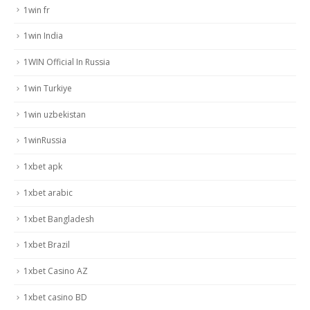
1win fr
1win India
1WIN Official In Russia
1win Turkiye
1win uzbekistan
1winRussia
1xbet apk
1xbet arabic
1xbet Bangladesh
1xbet Brazil
1xbet Casino AZ
1xbet casino BD